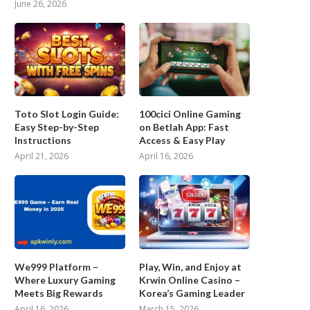
June 26, 2026
Toto Slot Login Guide:
100cici Online Gaming
Easy Step-by-Step
on Betlah App: Fast
Instructions
Access & Easy Play
April 21, 2026
April 16, 2026
We999 Platform –
Play, Win, and Enjoy at
Where Luxury Gaming
Krwin Online Casino –
Meets Big Rewards
Korea’s Gaming Leader
April 16, 2026
March 15, 2026