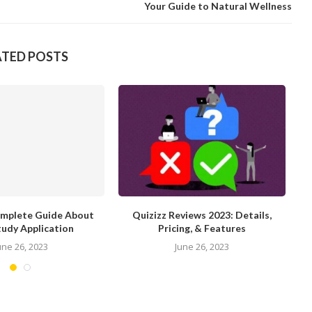
Your Guide to Natural Wellness
ATED POSTS
zes: Engaging
What Is Qiuzziz? – Content Rally
Qiuzzi
ing Conclusions
Bes
June 26, 2023
2023