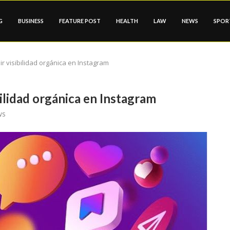
G
BUSINESS
FEATURE POST
HEALTH
LAW
NEWS
SPOR
r visibilidad orgánica en Instagram
ilidad orgánica en Instagram
ws