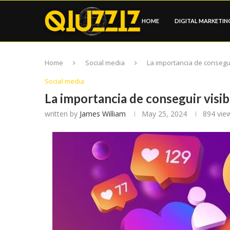
HOME
DIGITAL MARKETIN
Home
Social media
La importancia de consegui
Social media
La importancia de conseguir visib
written by
James William
May 25, 2024
894
vie